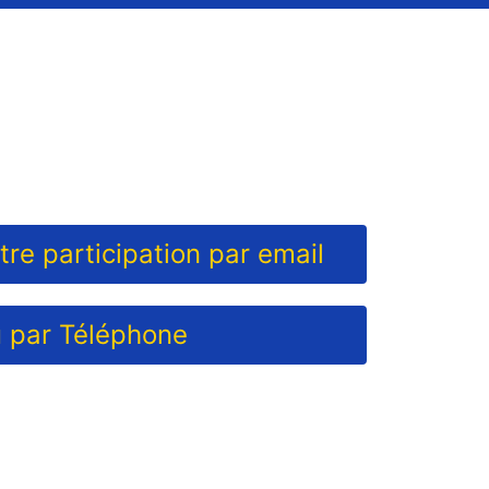
re participation par email
 par Téléphone