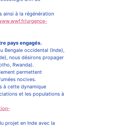
 ainsi à la régénération
/www.wwf.fr/urgence-
tre pays engagés.
au Bengale occidental (Inde),
e), nous désirons propager
otho, Rwanda).
alement permettent
 fumées nocives.
ns à cette dynamique
ciations et les populations à
tion-
u projet en Inde avec la